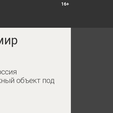
16+
мир
оссия
ный объект под