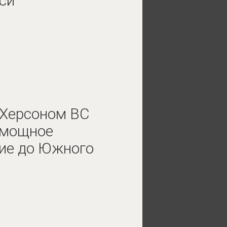
си
 Херсоном ВС
 мощное
ие до Южного