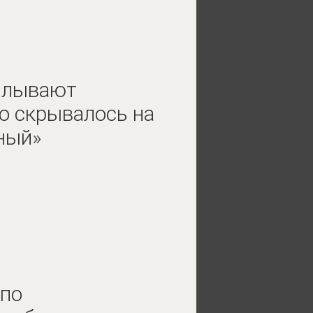
сплывают
то скрывалось на
ный»
 по