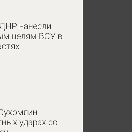
ЛДНР нанесли
ым целям ВСУ в
астях
Сухомлин
тных ударах со