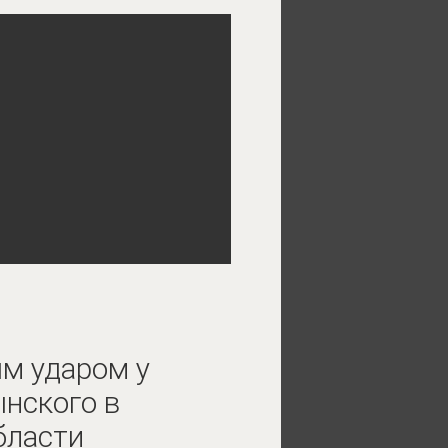
м ударом у
нского в
бласти