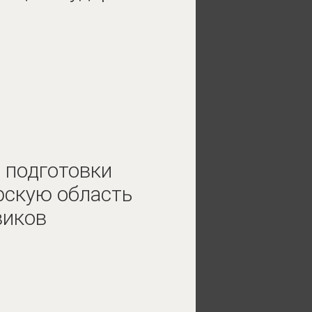
 подготовки
рскую область
виков