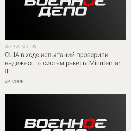
03.09.2020 16:09
США в ходе испытаний проверили
надежность систем ракеты Minuteman
III
В МИРЕ