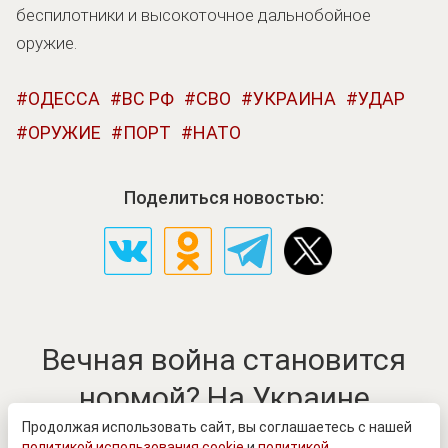
беспилотники и высокоточное дальнобойное
оружие.
ОДЕССА
ВС РФ
СВО
УКРАИНА
УДАР
ОРУЖИЕ
ПОРТ
НАТО
Поделиться новостью:
Вечная война становится
нормой? На Украине
сделали тяжелое признание
Продолжая использовать сайт, вы соглашаетесь с нашей
политикой использования cookie
и
политикой