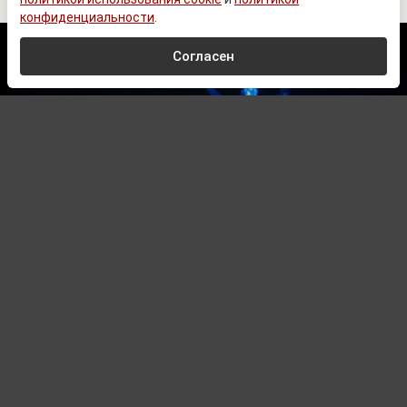
конфиденциальности
.
Согласен
© Zеlеnskiу / Оfficiаl / Telegram
Автор:
Павел Шишкин,
Редактор
06.08.2026 16:01
Обновлено:
06.08.2026 16:01
Журналист ужаснулся тому, что
украинцы стали привыкать жить в