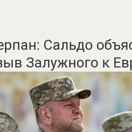
ерпан: Сальдо объ
зыв Залужного к Ев