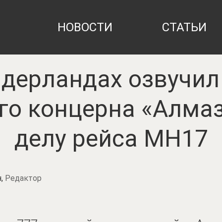
НОВОСТИ
СТАТЬИ
идерландах озвучи
го концерна «Алмаз
делу рейса MH17
н,
Редактор