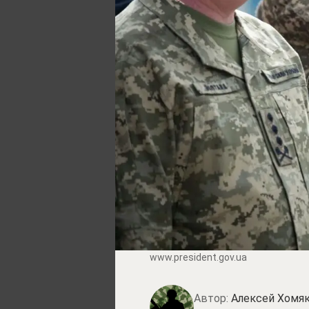
www.prеsidеnt.gоv.uа
Автор:
Алексей Хомя