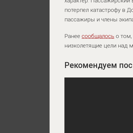
характер. Пассажирский 
потерпел катастрофу в Д
пассажиры и члены экип
Ранее
сообщалось
о том,
низколетящие цели над 
Рекомендуем пос