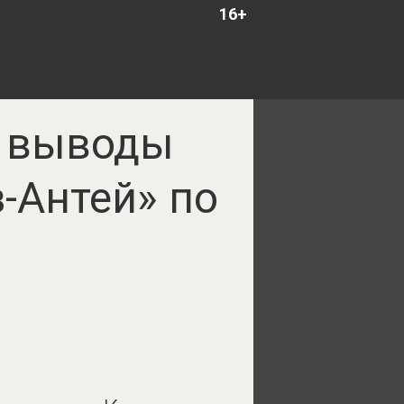
16+
л выводы
-Антей» по