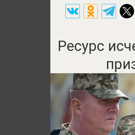
Ресурс исч
при