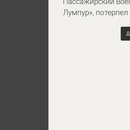
Пассажирский Boei
Лумпур», потерпел
Д