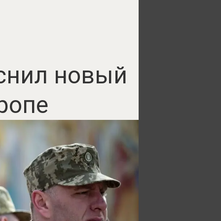
яснил новый
ропе