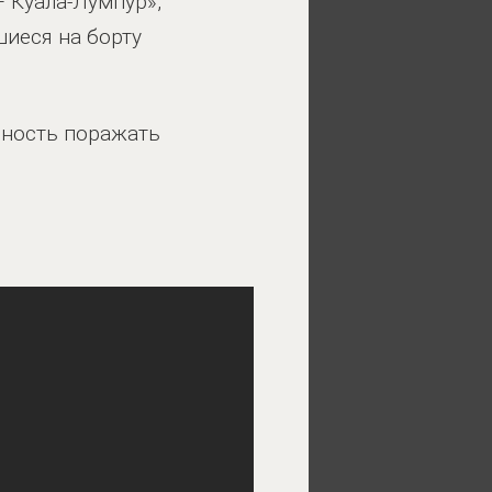
 Куала-Лумпур»,
шиеся на борту
бность поражать