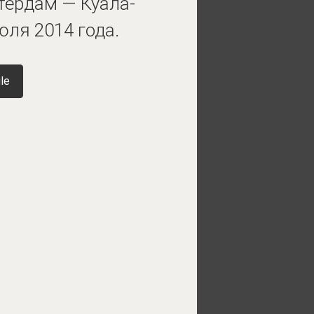
тердам — Куала-
юля 2014 года.
le