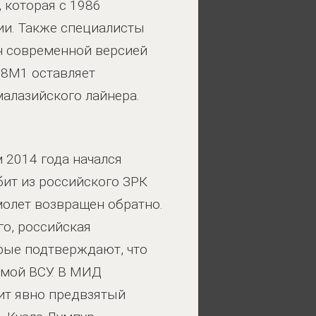
 которая с 1986
мии. Также специалисты
н современной версией
38М1 оставляет
малазийского лайнера.
 2014 года начался
бит из российского ЗРК
амолет возвращен обратно.
го, российская
рые подтверждают, что
емой ВСУ. В МИД
сит явно предвзятый