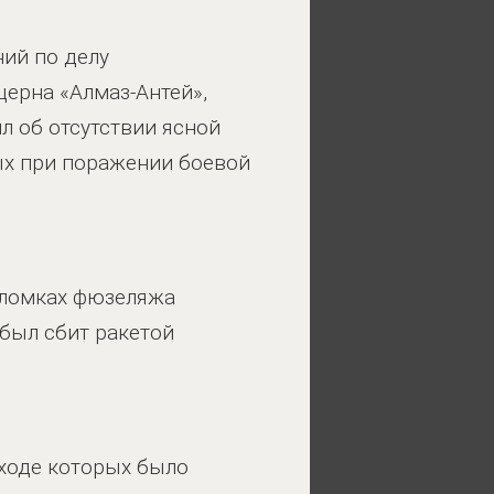
ий по делу
церна «Алмаз-Антей»,
л об отсутствии ясной
ых при поражении боевой
бломках фюзеляжа
 был сбит ракетой
 ходе которых было