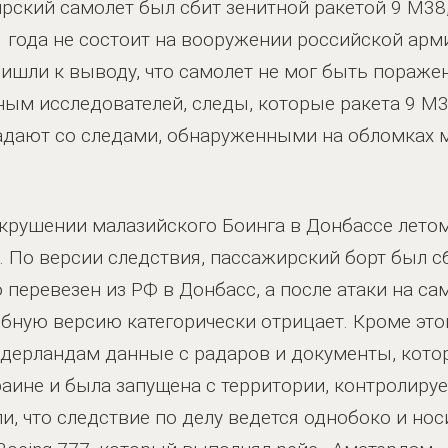
ирский самолет был сбит зенитной ракетой 9 М38,
11 года не состоит на вооружении российской ар
ишли к выводу, что самолет не мог быть пораже
ным исследователей, следы, которые ракета 9 М
падают со следами, обнаруженными на обломках 
 крушении малазийского Боинга в Донбассе летом
а. По версии следствия, пассажирский борт был с
 перевезен из РФ в Донбасс, а после атаки на с
бную версию категорически отрицает. Кроме это
идерландам данные с радаров и документы, кото
аине и была запущена с территории, контролиру
и, что следствие по делу ведется однобоко и но