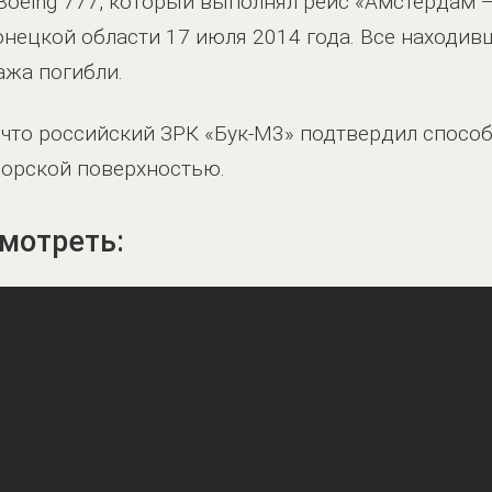
Boeing 777, который выполнял рейс «Амстердам —
онецкой области 17 июля 2014 года. Все находив
ажа погибли.
 что российский ЗРК «Бук-М3» подтвердил спосо
морской поверхностью.
мотреть: