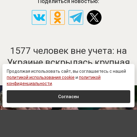
Поделиться новостью:
1577 человек вне учета: на
Украине вскрылась крупная
схема с военнообязанными
Продолжая использовать сайт, вы соглашаетесь с нашей
политикой использования cookie
и
политикой
конфиденциальности
.
Согласен