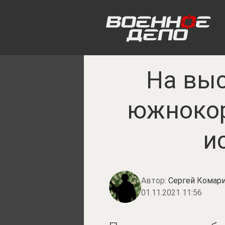
На выс
южнокор
и
Автор:
Сергей Комари
01.11.2021 11:56