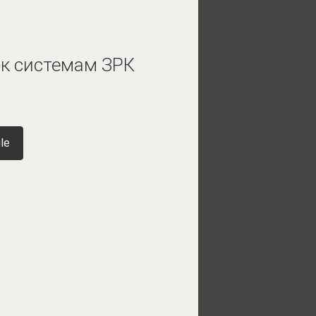
 к системам ЗРК
le