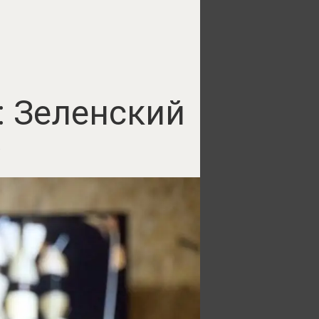
: Зеленский
у