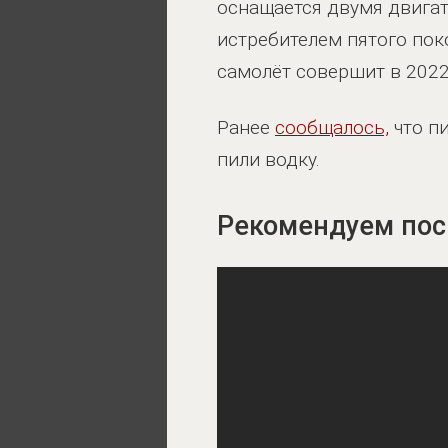
оснащается двумя двигате
истребителем пятого поко
самолёт совершит в 2022
Ранее
сообщалось,
что п
пили водку.
Рекомендуем пос