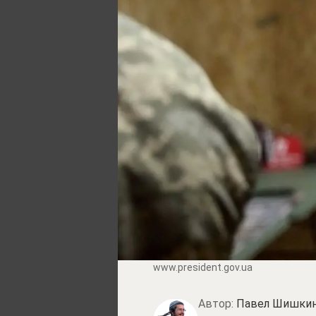
www.prеsidеnt.gоv.uа
Автор:
Павел Шишки