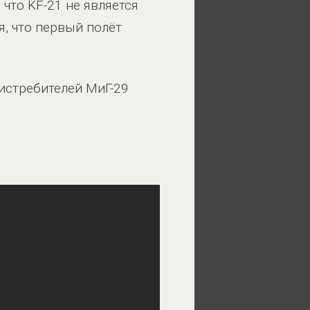
 что KF-21 не является
я, что первый полёт
истребителей МиГ-29