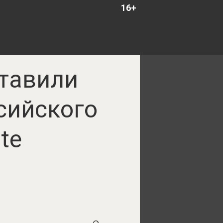
16+
ставили
сийского
te