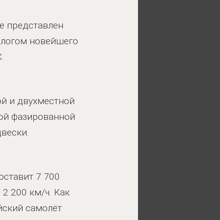
е представлен
налогом новейшего
.
ой и двухместной
ной фазированной
двески.
оставит 7 700
 2 200 км/ч. Как
йский самолёт