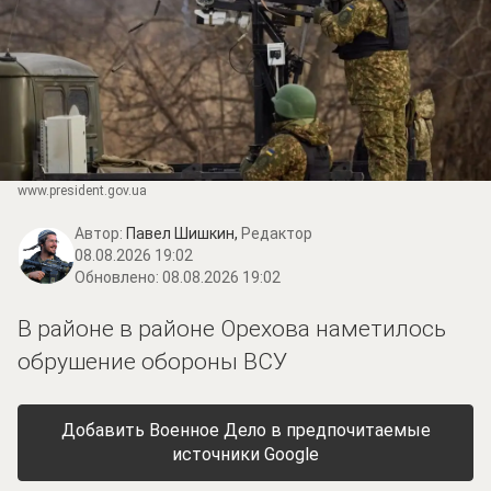
www.prеsidеnt.gоv.uа
Автор:
Павел Шишкин,
Редактор
08.08.2026 19:02
Обновлено:
08.08.2026 19:02
В районе в районе Орехова наметилось
обрушение обороны ВСУ
Добавить Военное Дело в предпочитаемые
источники Google