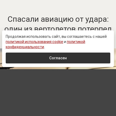
Спасали авиацию от удара:
один из вертолетов потерпел
крушение
Продолжая использовать сайт, вы соглашаетесь с нашей
политикой использования cookie
и
политикой
конфиденциальности
.
Согласен
© Zеlеnskiу / Оfficiаl / Telegram