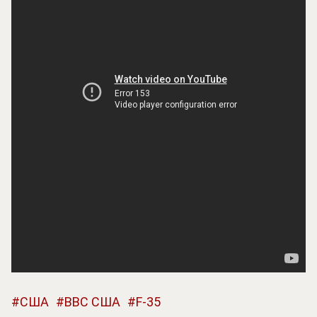
США
ВВС США
F-35