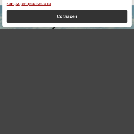
конфиденциальности
.
Согласен
Lance Cpl. Alyssa Chuluda
, Public domain, via Wikimedia Commons
Автор:
Сергей Комарин,
Редактор
07.08.2026 00:00
Боуз: зависимость от НАТО поставила
Украину в тяжелое положение