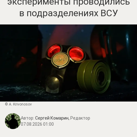
эксперименты проводились
в подразделениях ВСУ
© A. Krivonosov
Автор:
Сергей Комарин,
Редактор
07.08.2026 01:00