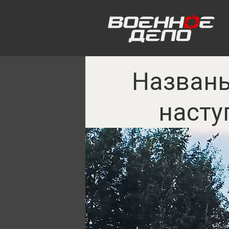
Названы
насту