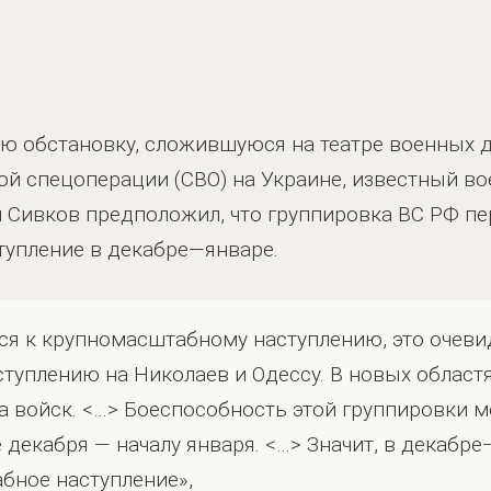
ю обстановку, сложившуюся на театре военных д
й спецоперации (СВО) на Украине, известный во
 Сивков предположил, что группировка ВС РФ п
тупление в декабре—январе.
ся к крупномасштабному наступлению, это очеви
ступлению на Николаев и Одессу. В новых областя
а войск. <…> Боеспособность этой группировки 
 декабря — началу января. <…> Значит, в декабр
бное наступление»,