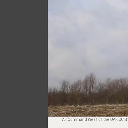
Air Command West of the UAF
,
CC B