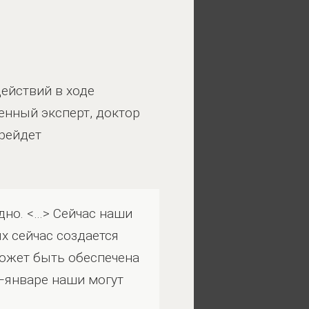
ействий в ходе
енный эксперт, доктор
ерейдет
дно. <…> Сейчас наши
х сейчас создается
может быть обеспечена
е—январе наши могут