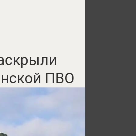
раскрыли
инской ПВО