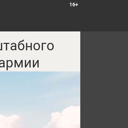
16+
штабного
 армии