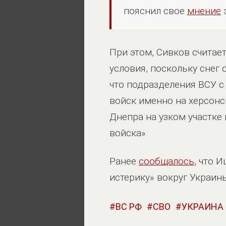
пояснил свое
мнение
При этом, Сивков считае
условия, поскольку снег 
что подразделения ВСУ с
войск именно на херсонс
Днепра на узком участке
войска».
Ранее
сообщалось
, что 
истерику» вокруг Украин
ВС РФ
СВО
УКРАИНА