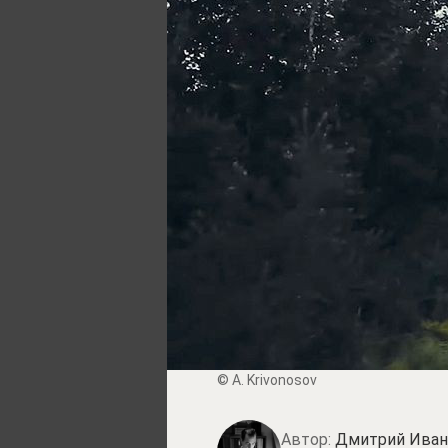
© A. Krivonosov
Автор:
Дмитрий Иван