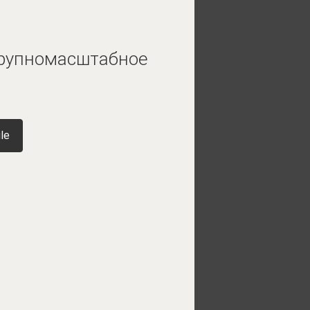
крупномасштабное
le