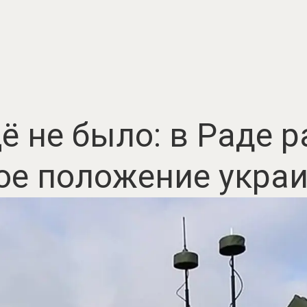
ё не было: в Раде 
ое положение укра