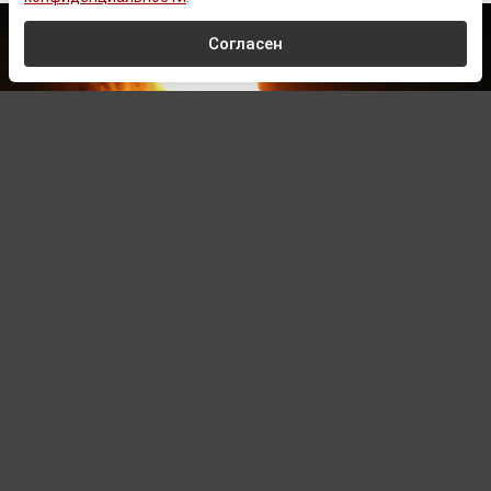
Согласен
Gplpark92 at English Wikipedia
, Public domain, via Wikimedia Commons
Автор:
Сергей Комарин,
Редактор
09.08.2026 10:03
Обновлено:
09.08.2026 10:03
ВС РФ поразили портовую
инфраструктуру Украины