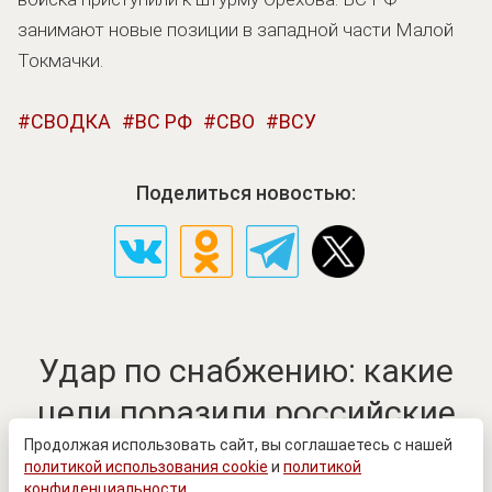
занимают новые позиции в западной части Малой
Токмачки.
СВОДКА
ВС РФ
СВО
ВСУ
Поделиться новостью:
Удар по снабжению: какие
цели поразили российские
войска в портах Одессы
Продолжая использовать сайт, вы соглашаетесь с нашей
политикой использования cookie
и
политикой
конфиденциальности
.