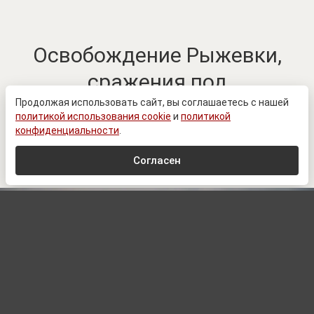
Освобождение Рыжевки,
сражения под
Воздвижевкой. Ключевые
Продолжая использовать сайт, вы соглашаетесь с нашей
политикой использования cookie
и
политикой
изменения в зоне СВО к 6
конфиденциальности
.
августа
Согласен