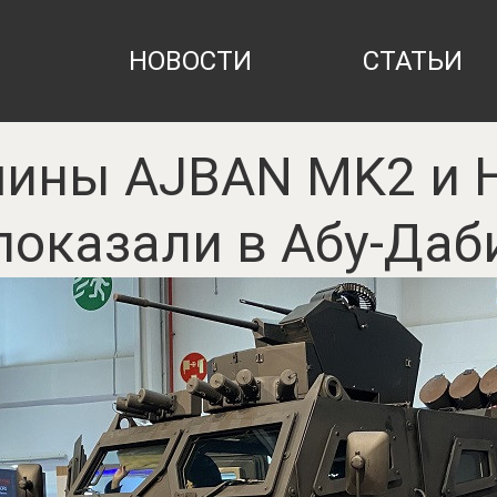
НОВОСТИ
СТАТЬИ
ины AJBAN MK2 и H
показали в Абу-Даб