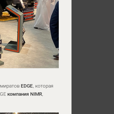
Эмиратов
EDGE
, которая
DGE
компания NIMR
,