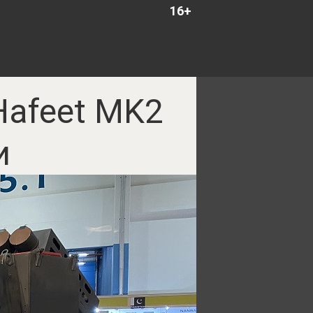
16+
afeet MK2
и