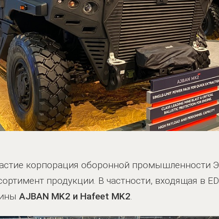
частие корпорация оборонной промышленности 
ортимент продукции. В частности, входящая в E
шины
AJBAN MK2 и Hafeet MK2
.