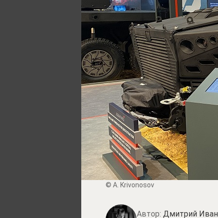
© A. Krivonosov
Автор:
Дмитрий Иван