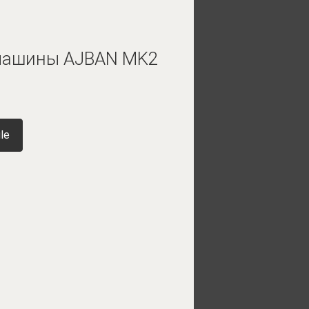
емашины AJBAN MK2
le