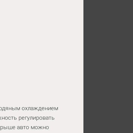
водяным охлаждением
жность регулировать
 крыше авто можно