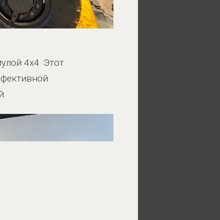
улой 4x4. Этот
ффективной
й.