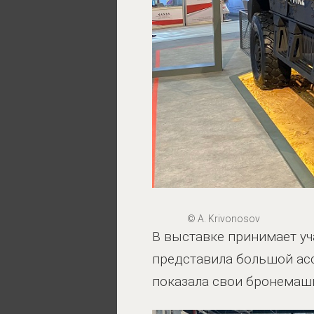
© A. Krivonosov
В выставке принимает у
представила большой асс
показала свои бронема