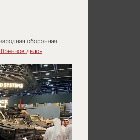
ународная оборонная
«Военное дело»
.