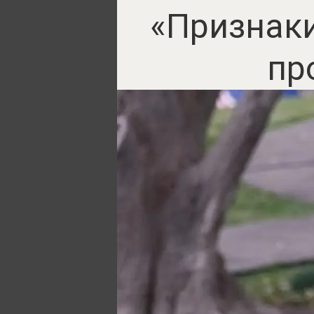
«Признаки
пр