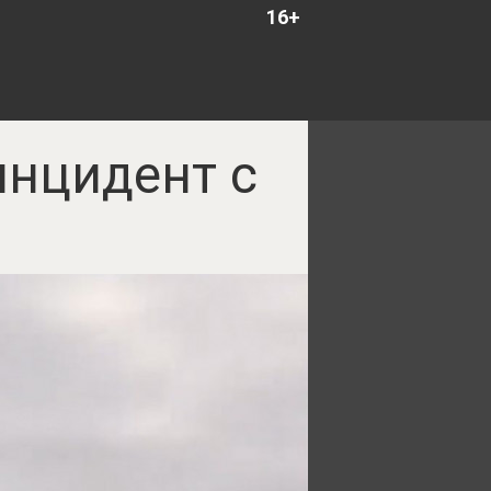
16+
инцидент с