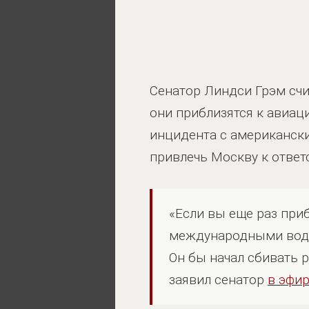
Сенатор Линдси Грэм счи
они приблизятся к авиац
инцидента с американск
привлечь Москву к ответ
«Если вы еще раз при
международными водам
Он бы начал сбивать 
заявил сенатор
в эфи