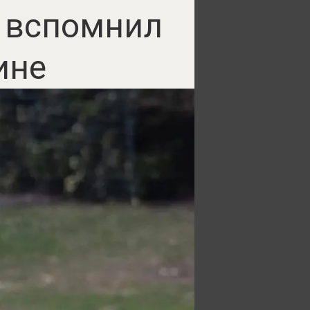
п вспомнил
ине