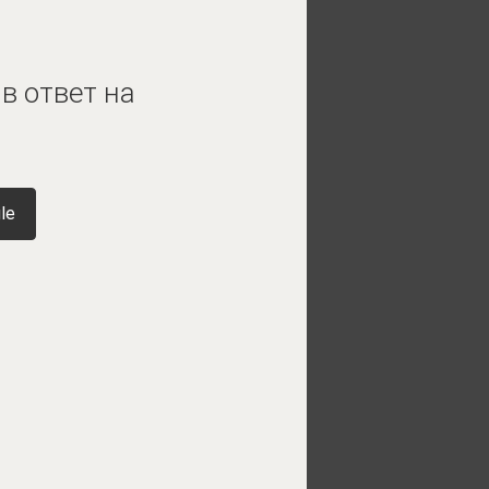
в ответ на
le