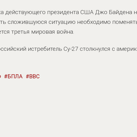
ика действующего президента США Джо Байдена н
ить сложившуюся ситуацию необходимо поменять
ется третья мировая война.
российский истребитель Су-27 столкнулся с амер
Ф
БПЛА
ВВС