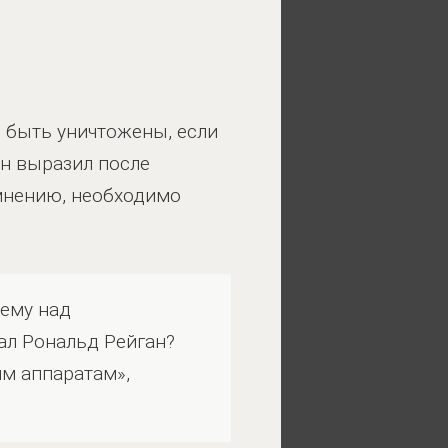
ы быть уничтожены, если
он выразил после
мнению, необходимо
щему над
ал Рональд Рейган?
им аппаратам»,