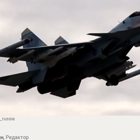
_russia
н,
Редактор