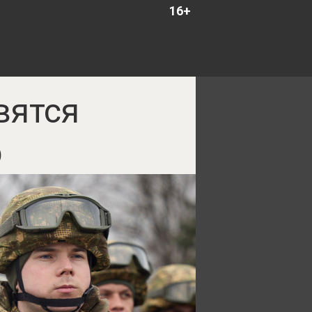
16+
вятся
р