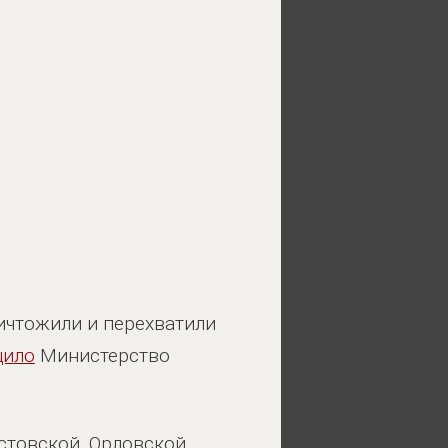
чтожили и перехватили
щило
Министерство
товской, Орловской,