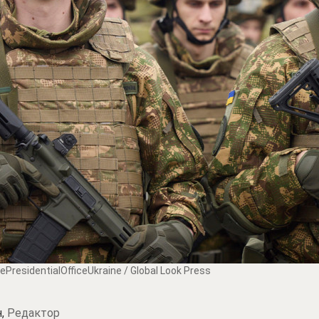
hePresidentialOfficeUkraine / Global Look Press
н,
Редактор