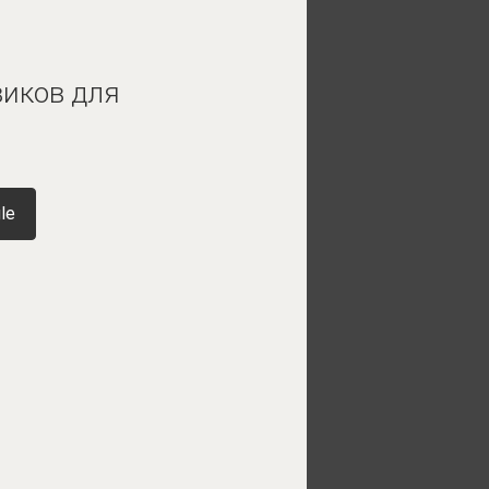
виков для
le