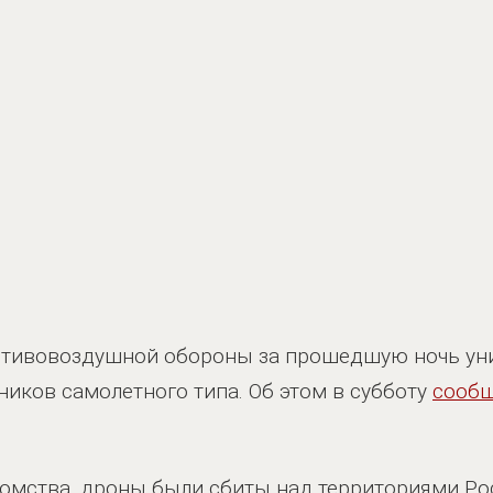
отивовоздушной обороны за прошедшую ночь уни
ников самолетного типа. Об этом в субботу
сооб
омства, дроны были сбиты над территориями Рос