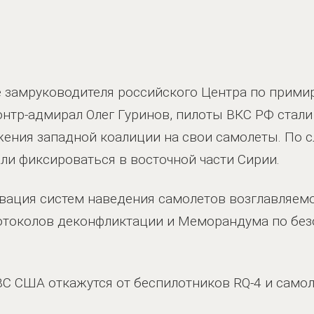
е замруководителя российского Центра по при
онтр-адмирал Олег Гуринов, пилоты ВКС РФ стал
ения западной коалиции на свои самолеты. По 
и фиксироваться в восточной части Сирии.
ивация систем наведения самолетов возглавляе
отоколов деконфликтации и Меморандума по без
ВВС США откажутся от беспилотников RQ-4 и самол