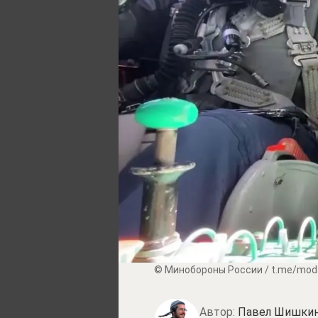
© Минобороны России / t.me/mod
Автор:
Павел Шишки