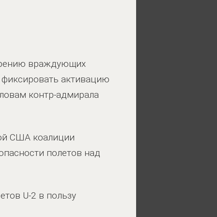
мирению враждующих
и фиксировать активацию
словам контр-адмирала
мой США коалиции
опасности полетов над
етов U-2 в пользу