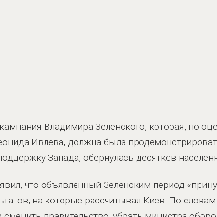
 кампания Владимира Зеленского, которая, по оц
Леонида Ивлева, должна была продемонстрироват
поддержку Запада, обернулась десятков населен
аявил, что объявленный Зеленским период «прин
ьтатов, на которые рассчитывал Киев. По словам 
и сменить правительство, убрать министра обор