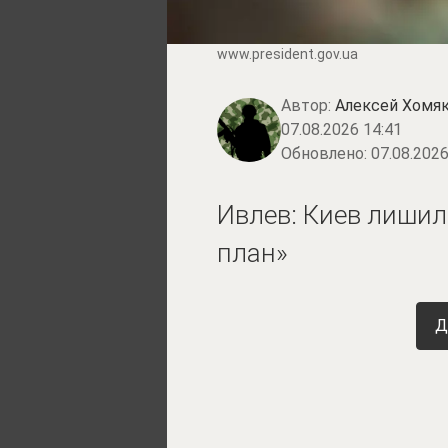
www.prеsidеnt.gоv.uа
Автор:
Алексей Хомя
07.08.2026 14:41
Обновлено:
07.08.2026
Ивлев: Киев лишил
план»
Д