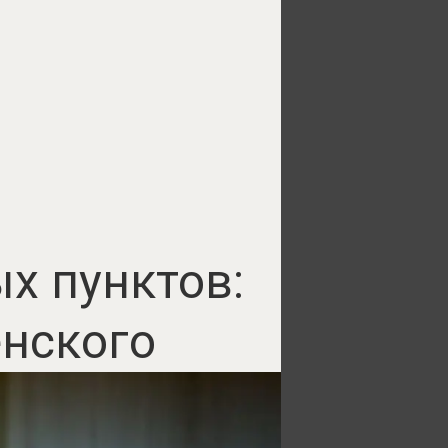
х пунктов:
енского