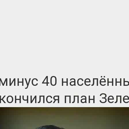
 минус 40 населённы
кончился план Зел