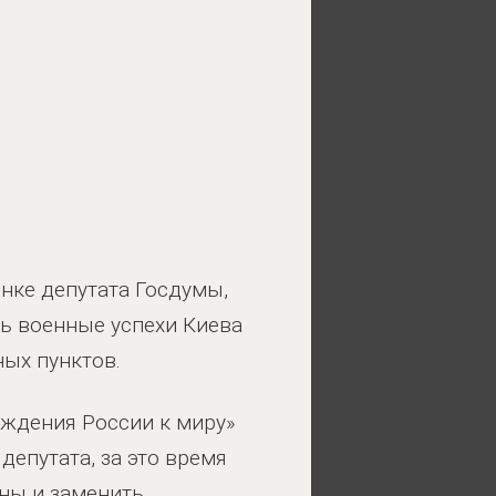
енке депутата Госдумы,
ь военные успехи Киева
ных пунктов.
уждения России к миру»
депутата, за это время
оны и заменить