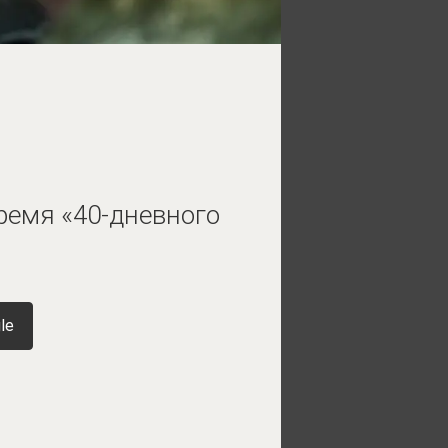
ремя «40-дневного
le