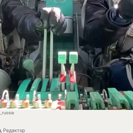
_russia
н,
Редактор