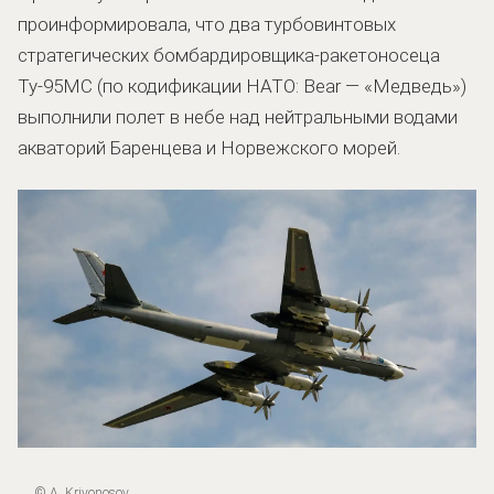
проинформировала, что два турбовинтовых
стратегических бомбардировщика-ракетоносеца
Ту-95МС (по кодификации НАТО: Bear — «Медведь»)
выполнили полет в небе над нейтральными водами
акваторий Баренцева и Норвежского морей.
© A. Krivonosov