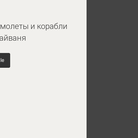
амолеты и корабли
Тайваня
le