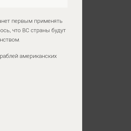
станет первым применять
ось, что ВС страны будут
нством.
ораблей американских