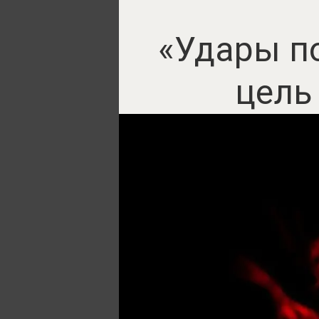
«Удары по
цель