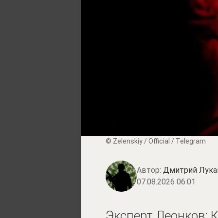
© Zеlеnskiу / Оfficiаl / Telegram
Автор:
Дмитрий Лука
07.08.2026 06:01
Эксперт Леонков: 