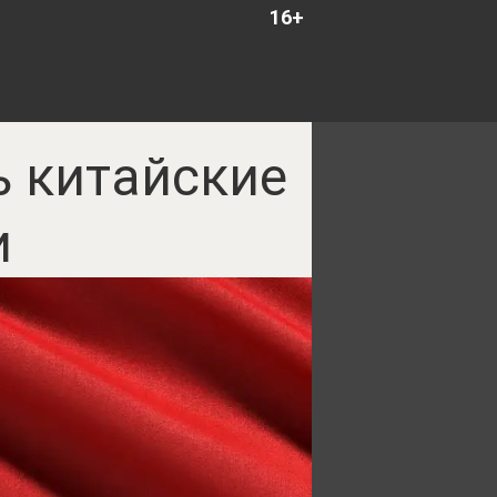
16+
ь китайские
и