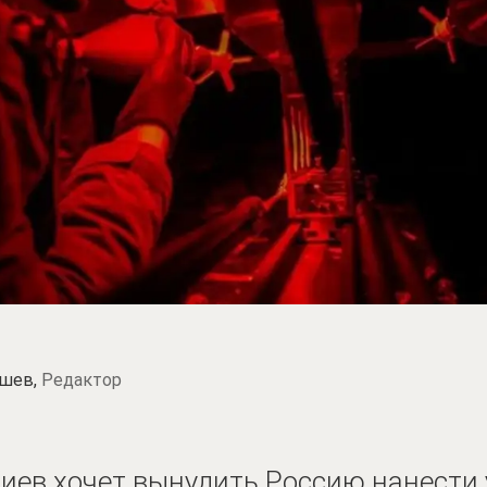
шев,
Редактор
Киев хочет вынудить Россию нанести 