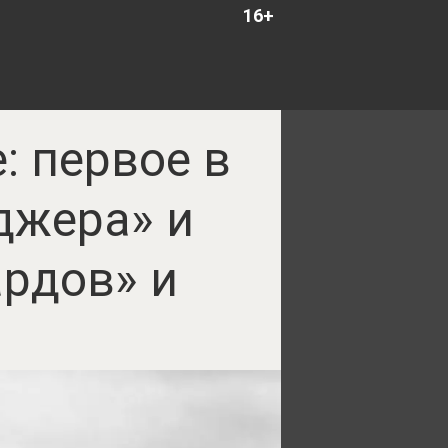
16+
: первое в
джера» и
рдов» и