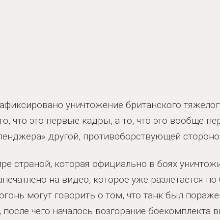
афиксировано уничтожение британского тяжелого 
о, что это первые кадры, а то, что это вообще п
ленджера» другой, противоборствующей стороно
ире страной, которая официально в боях уничтож
запечатлено на видео, которое уже разлетается по
гонь могут говорить о том, что танк был пораж
 после чего началось возгорание боекомплекта в