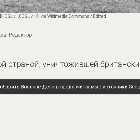
OD, OGL v1.0OGL v1.0, via Wikimedia Commons / Edited
ков,
Редактор
ой страной, уничтожившей британский
обавить Военное Дело в предпочитаемые источники Goog