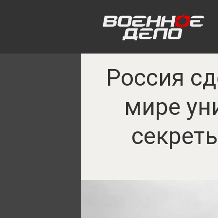
Россия сд
мире ун
секрет