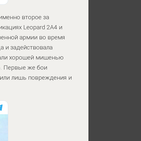
 именно второе за
икациях Leopard 2A4 и
венной армии во время
а и задействовала
стали хорошей мишенью
». Первые же бои
учили лишь повреждения и