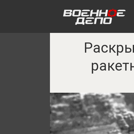
Раскры
ракет