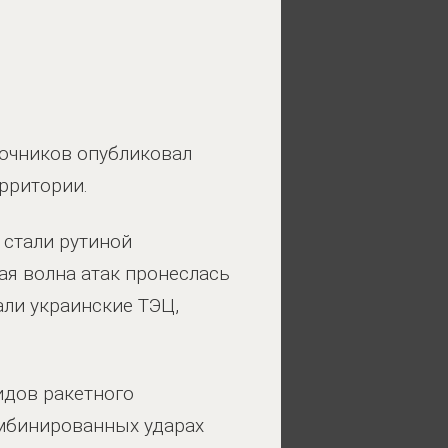
точников опубликовал
ерритории.
 стали рутиной
ая волна атак пронеслась
али украинские ТЭЦ,
идов ракетного
омбинированных ударах