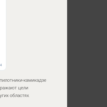
спилотники-камикадзе
оражают цели
гих областях.