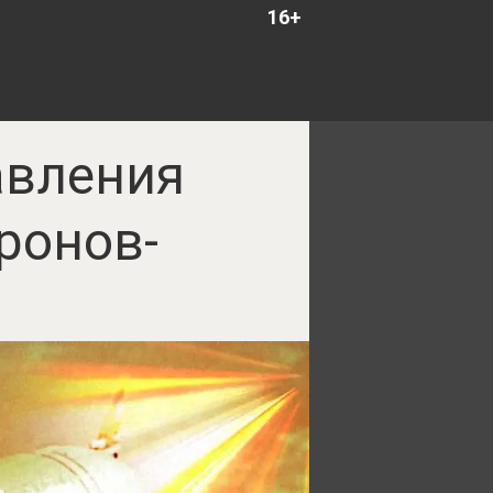
16+
авления
ронов-