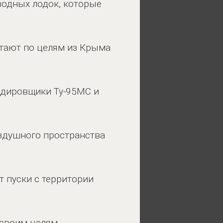
водных лодок, которые
етают по целям из Крыма
дировщики Ту-95МС и
здушного пространства
 пуски с территории
к своим целям