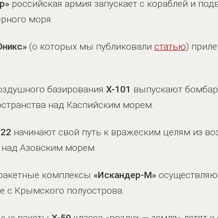
р»
российская армия запускает с кораблей и под
ерного моря.
Оникс»
(о которых мы публиковали
статью
) прил
воздушного базирования
Х-101
выпускают бомбар
остранства над Каспийским морем.
-22
начинают свой путь к вражеским целям из во
е над Азовским морем.
 ракетные комплексы
«Искандер-М»
осуществляют
же с Крымского полуострова.
ные ракеты
Х-59
класса «воздух — земля» летят 