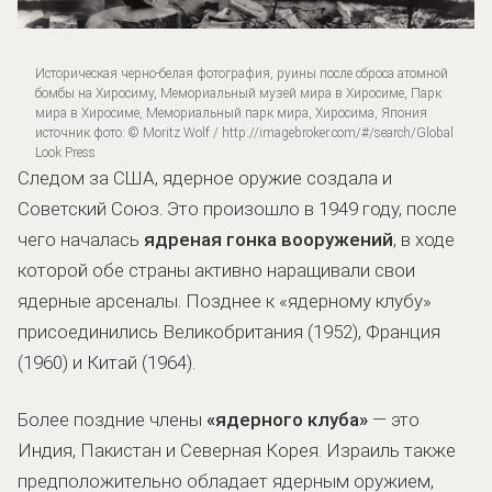
Историческая черно-белая фотография, руины после сброса атомной
бомбы на Хиросиму, Мемориальный музей мира в Хиросиме, Парк
мира в Хиросиме, Мемориальный парк мира, Хиросима, Япония
источник фото: © Moritz Wolf / http://imagebroker.com/#/search/Global
Look Press
Следом за США, ядерное оружие создала и
Советский Союз. Это произошло в 1949 году, после
чего началась
ядреная гонка вооружений
, в ходе
которой обе страны активно наращивали свои
ядерные арсеналы. Позднее к «ядерному клубу»
присоединились Великобритания (1952), Франция
(1960) и Китай (1964).
Более поздние члены
«ядерного клуба»
— это
Индия, Пакистан и Северная Корея. Израиль также
предположительно обладает ядерным оружием,