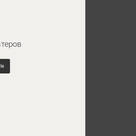
атеров
le