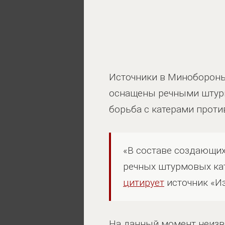
Источники в Минобороны
оснащены речными штурмо
борьба с катерами проти
«В составе создающи
речных штурмовых ка
цитирует
источник «Из
На данный момент неизве