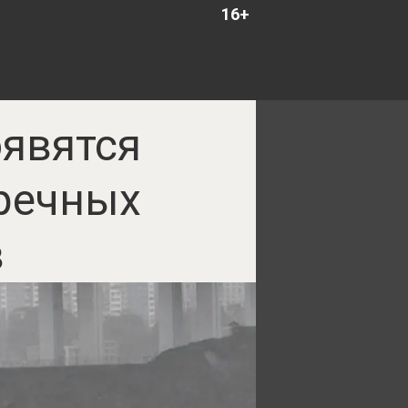
16+
оявятся
речных
в