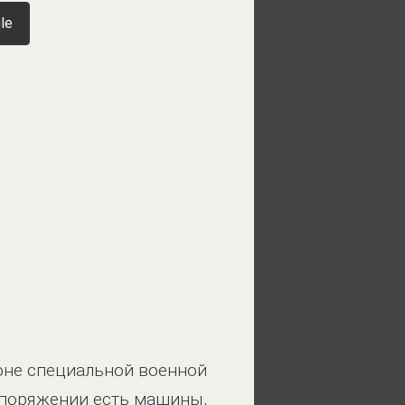
le
оне специальной военной
споряжении есть машины,