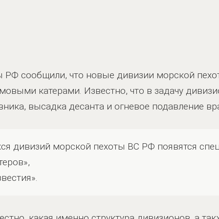
 РФ сообщили, что новые дивизии морской пехо
выми катерами. Известно, что в задачу дивизи
вника, высадка десанта и огневое подавление вра
хся дивизий морской пехоты ВС РФ появятся сп
теров»,
вестия».
стно, какая именно структура дивизионов, а так