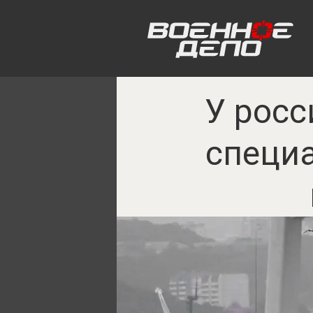
У росс
специ