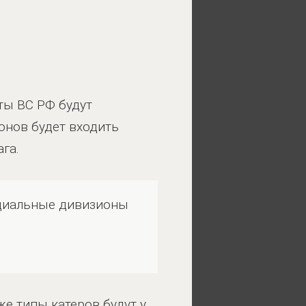
ты ВС РФ будут
онов будет входить
га.
ециальные дивизионы
же типы катеров будут у