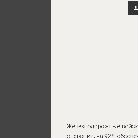
Д
Железнодорожные войска
операции, на 92% обесп