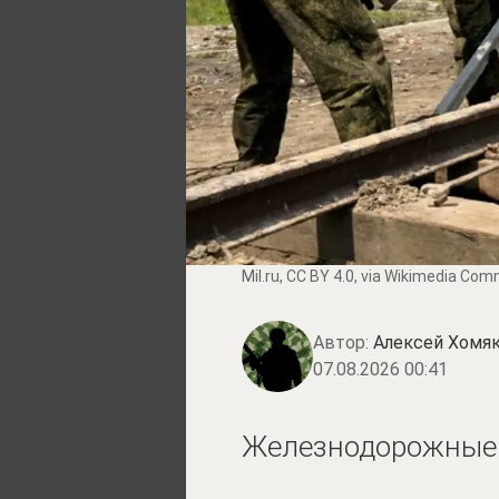
Mil.ru
,
CC BY 4.0
, via Wikimedia Co
Автор:
Алексей Хомя
07.08.2026 00:41
Железнодорожные 