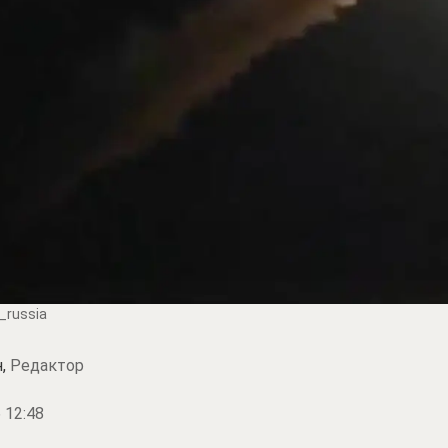
_russia
н,
Редактор
 12:48