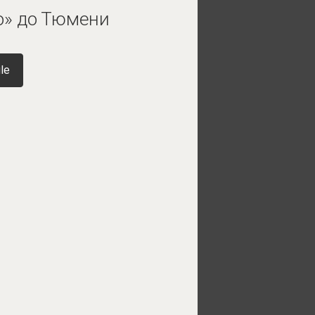
о» до Тюмени
le