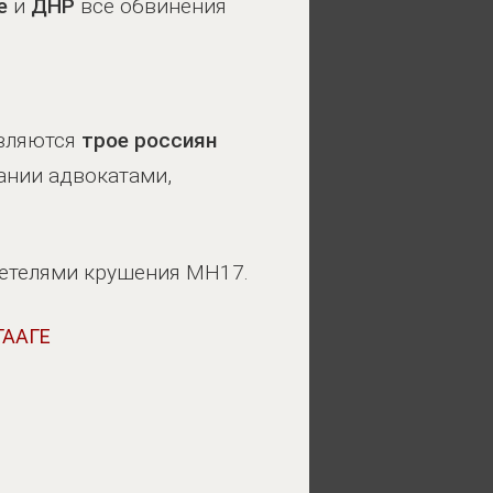
е
и
ДНР
все обвинения
являются
трое россиян
ании адвокатами,
детелями крушения MH17.
ГААГЕ