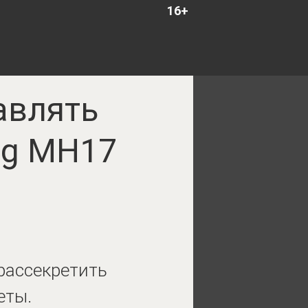
16+
авлять
ng MH17
рассекретить
еты.