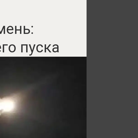
мень:
го пуска