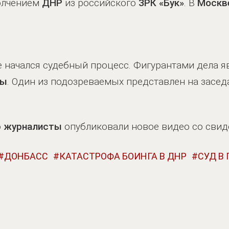
олчением
ДНР
из российского
ЗРК «Бук»
. В
Москв
е начался судебный процесс. Фигурантами дела 
ны
. Один из подозреваемых представлен на засед
о
журналисты
опубликовали новое видео со сви
ДОНБАСС
КАТАСТРОФА БОИНГА В ДНР
СУД В 