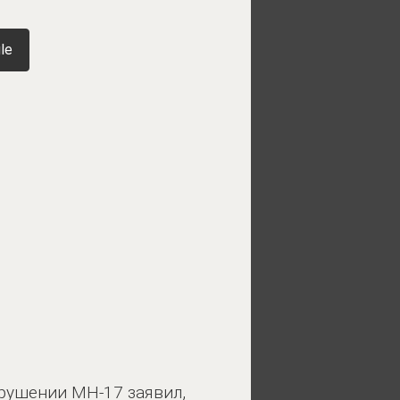
le
крушении MH-17 заявил,