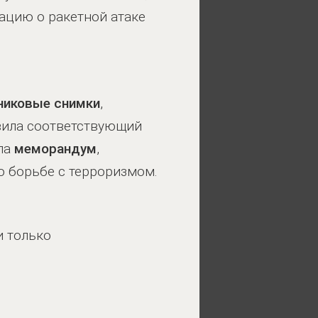
цию о ракетной атаке
никовые снимки
,
авила соответствующий
ла
меморандум
,
о борьбе с терроризмом.
и только