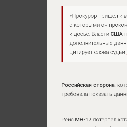
«Прокурор пришел к 
с которыми он прокон
к досье. Власти
США
п
дополнительные данны
цитирует слова судьи
Российская сторона
, ко
требовала показать дан
Рейс
MH-17
потерпел кат