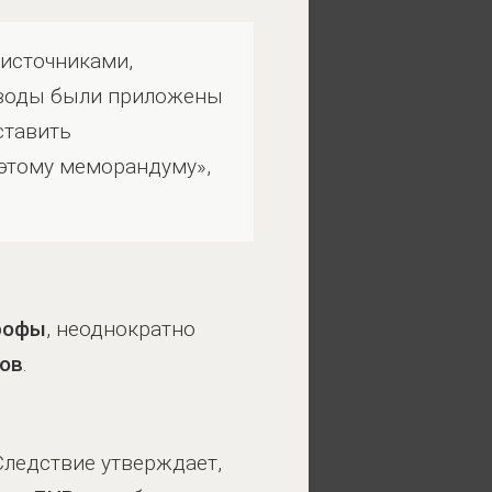
источниками,
выводы были приложены
ставить
 этому меморандуму»,
рофы
, неоднократно
ров
.
 Следствие утверждает,