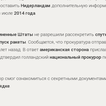
доставить
Нидерландам
дополнительную информа
 июле
2014 года
.
иненные Штаты
не разрешили рассекретить
спут
пуск ракеты
. Сообщается, что прокуратура отпр
лет назад. В ответ
американская сторона
присла
одтвердил голландский
национальный прокурор
п
ор смог ознакомиться с секретными документам
ядке
.