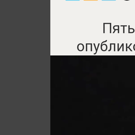
Пять
опублик