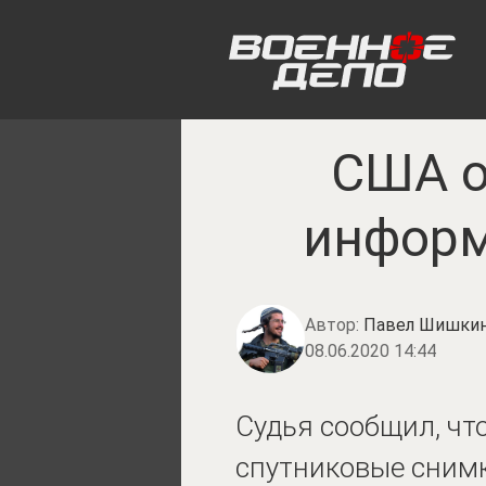
США о
информ
Автор:
Павел Шишки
08.06.2020 14:44
Судья сообщил, чт
спутниковые снимк