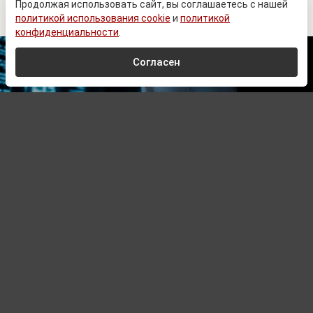
найденной переписке
Продолжая использовать сайт, вы соглашаетесь с нашей
политикой использования cookie
и
политикой
конфиденциальности
.
Согласен
RusPhotoBank
Автор:
Павел Шишкин,
Редактор
07.08.2026 21:01
Обновлено:
07.08.2026 21:01
ТАСС: получены документы о