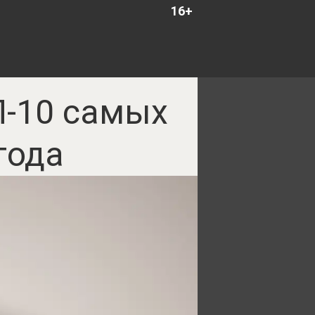
16+
П-10 самых
года