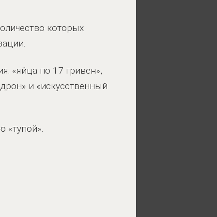
количество которых
зации.
я: «яйца по 17 гривен»,
«дрон» и «искусственный
ю «тупой».