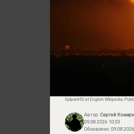
Gplpark92 at English Wikipedia
, Pub
Автор:
Сергей Комари
09.08.2026 10:03
Обновлено:
09.08.2026