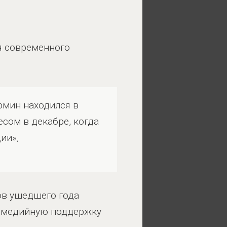
ря современного
рмин находился в
есом в декабре, когда
ции»,
ов ушедшего года
ю медийную поддержку