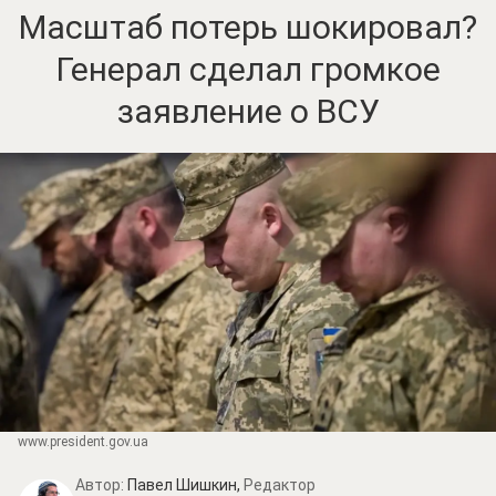
Масштаб потерь шокировал?
Генерал сделал громкое
заявление о ВСУ
www.prеsidеnt.gоv.uа
Автор:
Павел Шишкин,
Редактор