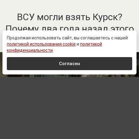
ВСУ могли взять Курск?
Почему два года назад этого
не случилось
Продолжая использовать сайт, вы соглашаетесь с нашей
политикой использования cookie
и
политикой
конфиденциальности
.
Согласен
© Zеlеnskiу / Оfficiаl / Telegram