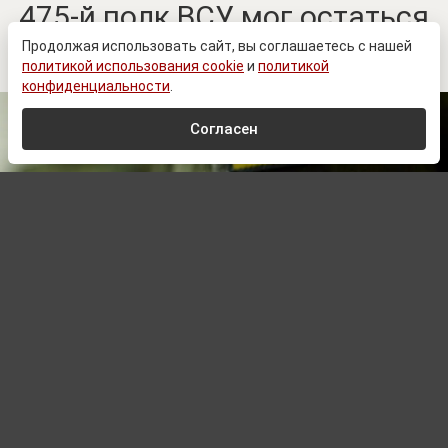
475-й полк ВСУ мог остаться
без командира
Продолжая использовать сайт, вы соглашаетесь с нашей
политикой использования cookie
и
политикой
конфиденциальности
.
Согласен
www.prеsidеnt.gоv.uа
Автор:
Павел Шишкин,
Редактор
09.08.2026 04:02