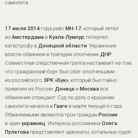
самолета.
17 июля 2014
года рейс
MH-17
, который летел
из
Амстердама
в
Куала-Лумпур
, потерпел
катастрофу в
Донецкой области
. Украинские
власти обвинили в трагедии ополчение
ДНР
.
Совместная следственная группа настаивает на том,
что гражданский борт был сбит ополченцами
из российского
ЗРК «Бук»
, который был тайно
привезен из России.
Донецк
и
Москва
все
обвинения отрицают. Суд по делу о крушении
самолета начался в
Гааге
в марте текущего года.
Обвиняемыми являются трое граждан
России
и один
украинец
. Интересы россиянина
Олега
Пулатова
представляют адвокаты, остальных судят