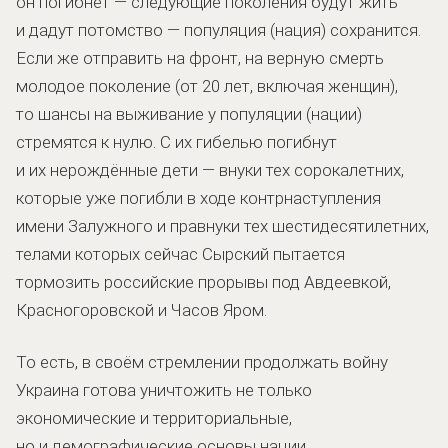
он погибнет — следующие поколения будут жить
и дадут потомство — популяция (нация) сохранится.
Если же отправить на фронт, на верную смерть
молодое поколение (от 20 лет, включая женщин),
то шансы на выживание у популяции (нации)
стремятся к нулю. С их гибелью погибнут
и их нерождённые дети — внуки тех сорокалетних,
которые уже погибли в ходе контрнаступления
имени Залужного и правнуки тех шестидесятилетних,
телами которых сейчас Сырский пытается
тормозить российские прорывы под Авдеевкой,
Красногоровской и Часов Яром.
То есть, в своём стремлении продолжать войну
Украина готова уничтожить не только
экономические и территориальные,
но и демографические основы нации.