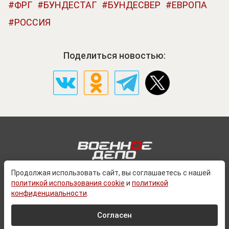
ФРГ
БУНДЕСТАГ
БУНДЕСВЕР
ЕВРОПА
РОССИЯ
Поделиться новостью:
Продолжая использовать сайт, вы соглашаетесь с нашей
политикой использования cookie
и
политикой
О ПРОЕКТЕ
конфиденциальности
.
КОНТАКТЫ
ПОЛИТИКА КОНФЕДИЦИАЛЬНОСТИ
Согласен
ПОЛЬЗОВАТЕЛЬСКОЕ СОГЛАШЕНИЕ