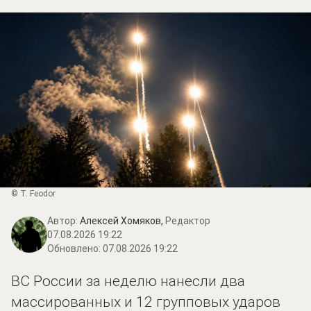
© T. Feodor
Автор:
Алексей Хомяков,
Редактор
07.08.2026 19:22
Обновлено:
07.08.2026 19:22
ВС России за неделю нанесли два
массированных и 12 групповых ударов