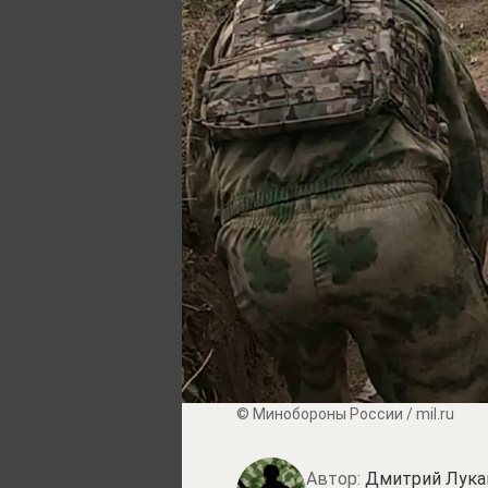
© Минобороны России / mil.ru
Автор:
Дмитрий Лука