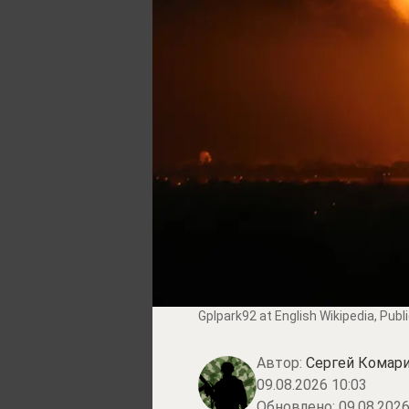
Gplpark92 at English Wikipedia
, Pub
Автор:
Сергей Комари
09.08.2026 10:03
Обновлено:
09.08.2026