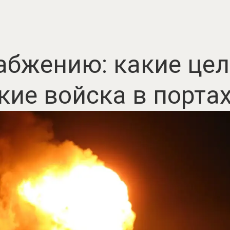
абжению: какие це
кие войска в порта