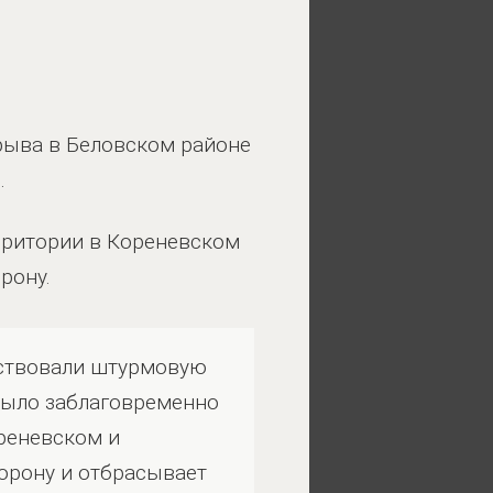
рыва в Беловском районе
н.
ерритории в Кореневском
рону.
йствовали штурмовую
было заблаговременно
ореневском и
орону и отбрасывает