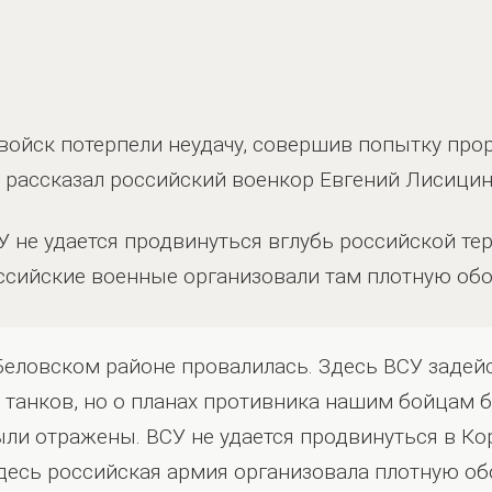
войск потерпели неудачу, совершив попытку про
м рассказал российский военкор Евгений Лисици
СУ не удается продвинуться вглубь российской т
ссийские военные организовали там плотную обо
Беловском районе провалилась. Здесь ВСУ заде
 танков, но о планах противника нашим бойцам 
были отражены. ВСУ не удается продвинуться в К
десь российская армия организовала плотную об