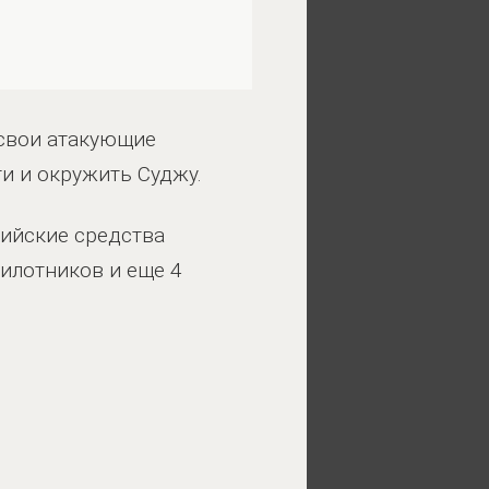
 свои атакующие
ти и окружить Суджу.
сийские средства
илотников и еще 4