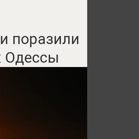
ли поразили
х Одессы