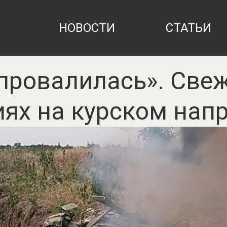
НОВОСТИ
СТАТЬИ
провалилась». Све
иях на курском нап