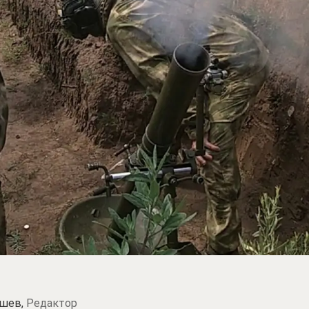
шев,
Редактор