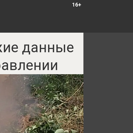
16+
жие данные
равлении