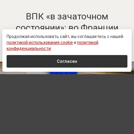
ВПК «в зачаточном
состоянии»: во Франции
оценили возможности
Продолжая использовать сайт, вы соглашаетесь с нашей
политикой использования cookie
и
политикой
Европы
конфиденциальности
.
Согласен