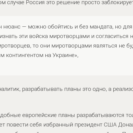
ом случае Россия это решение просто заблокирует
н нюанс — можно обойтись и без мандата, но для
знать эти войска миротворцами и согласиться на
иротворцев, то они миротворцами являться не бу
м контингентом на Украине»,
налитик, разрабатывать планы это одно, а реали
подобные европейские планы разрабатываются то
жет повести себя избранный президент США Донал