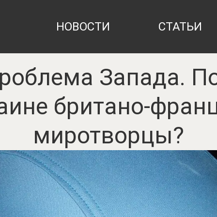
НОВОСТИ
СТАТЬИ
роблема Запада. П
аине британо-фран
миротворцы?