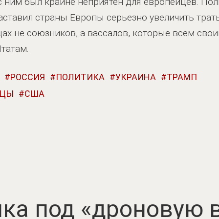
ним был крайне неприятен для европейцев. Пол
аставил страны Европы серьезно увеличить трат
цах не союзников, а вассалов, которые всем сво
татам.
РОССИЯ
ПОЛИТИКА
УКРАИНА
ТРАМП
РЦЫ
США
ка под «дроновую в