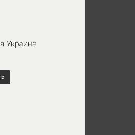
а Украине
le