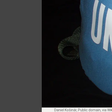
Daniel Košinár
, Public domain, via