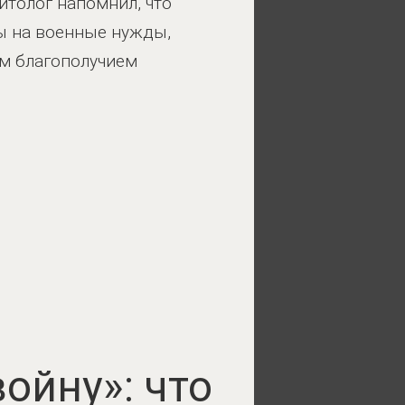
итолог напомнил, что
ы на военные нужды,
им благополучием
ойну»: что