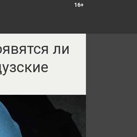
16+
оявятся ли
цузские