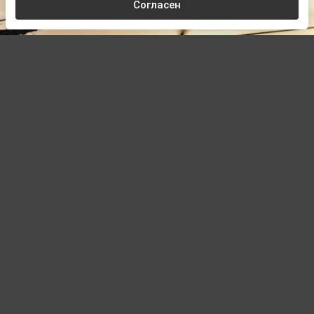
Согласен
© Zеlеnskiу / Оfficiаl / Telegram
Автор:
Павел Шишкин,
Редактор
08.08.2026 18:01
Обновлено:
08.08.2026 18:01
Вертолет ВВС ВСУ разбился при попытке
эвакуации с аэродрома