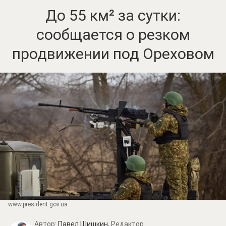
До 55 км² за сутки:
сообщается о резком
продвижении под Ореховом
www.prеsidеnt.gоv.uа
Автор:
Павел Шишкин,
Редактор