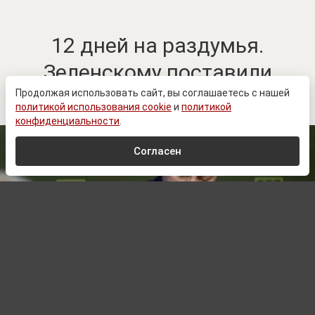
12 дней на раздумья.
Зеленскому поставили
ультиматум?
Продолжая использовать сайт, вы соглашаетесь с нашей
политикой использования cookie
и
политикой
конфиденциальности
.
Согласен
www.prеsidеnt.gоv.uа