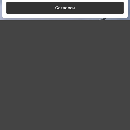
Согласен
U.S. Navy photo taken by Justin Lescar and Patrick Dunn
, Public domain, via
Wikimedia Commons
Автор:
Сергей Комарин,
Редактор
06.08.2026 22:39
Зеленский: у Киева есть ресурс для
создания антибаллистической системы