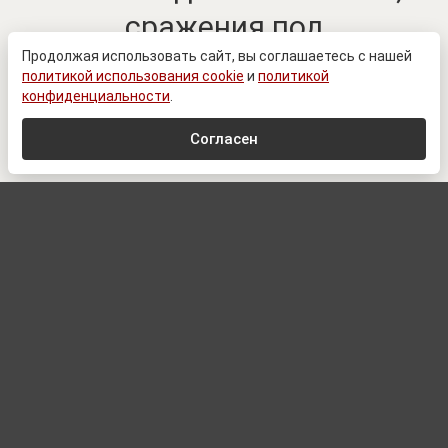
сражения под
Воздвижевкой. Ключевые
Продолжая использовать сайт, вы соглашаетесь с нашей
политикой использования cookie
и
политикой
изменения в зоне СВО к 6
конфиденциальности
.
августа
Согласен
© Сайт Минобороны России / mil.ru