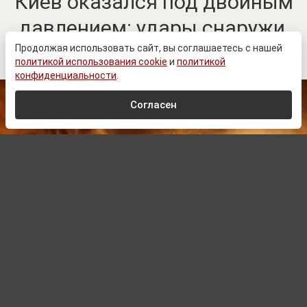
Киев оказался под двойным
давлением: удары снаружи,
протесты внутри
Продолжая использовать сайт, вы соглашаетесь с нашей
политикой использования cookie
и
политикой
конфиденциальности
.
Согласен
© Zеlеnskiу / Оfficiаl / Telegram
Автор:
Павел Шишкин,
Редактор
08.08.2026 16:00