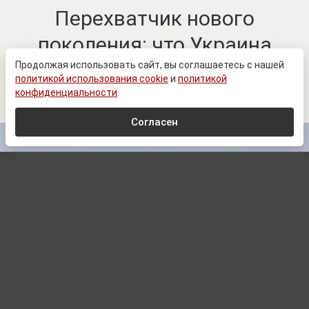
Перехватчик нового
поколения: что Украина
готовит к середине 2027
Продолжая использовать сайт, вы соглашаетесь с нашей
политикой использования cookie
и
политикой
года
конфиденциальности
.
Согласен
President.gov.ua
,
CC BY 4.0
, via Wikimedia Commons