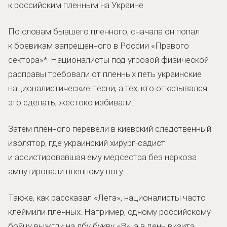
к российским пленным на Украине.
По словам бывшего пленного, сначала он попал
к боевикам запрещенного в России «Правого
сектора»*. Националисты под угрозой физической
расправы требовали от пленных петь украинские
националистические песни, а тех, кто отказывался
это сделать, жестоко избивали.
Затем пленного перевели в киевский следственный
изолятор, где украинский хирург-садист
и ассистировавшая ему медсестра без наркоза
ампутировали пленному ногу.
Также, как рассказал «Лега», националисты часто
клеймили пленных. Например, одному российскому
бойцу выжгли на лбу букву «B», а в день визита