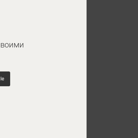
 своими
le