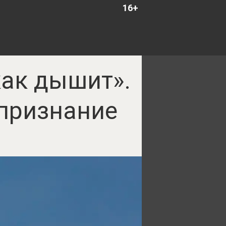
16+
как дышит».
 признание