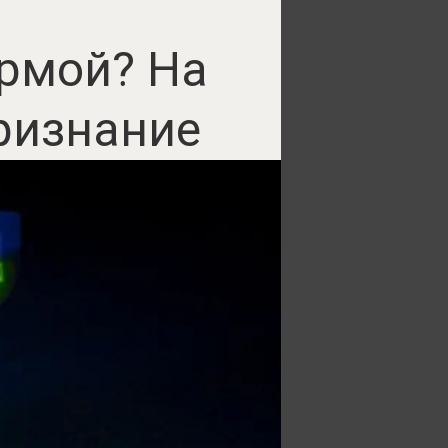
ормой? На
ризнание