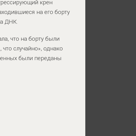
огрессирующий крен
аходившиеся на его борту
а ДНК.
ла, что на борту были
 что случайно», однако
пленных были переданы