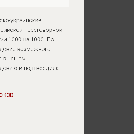
ско-украинские
оссийской переговорной
и 1000 на 1000. По
идение возможного
на высшем
едению и подтвердила
СКОВ