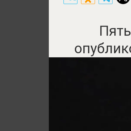
Пять
опублик