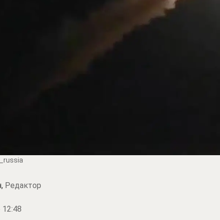
_russia
н,
Редактор
 12:48