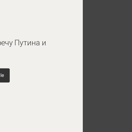
ечу Путина и
le