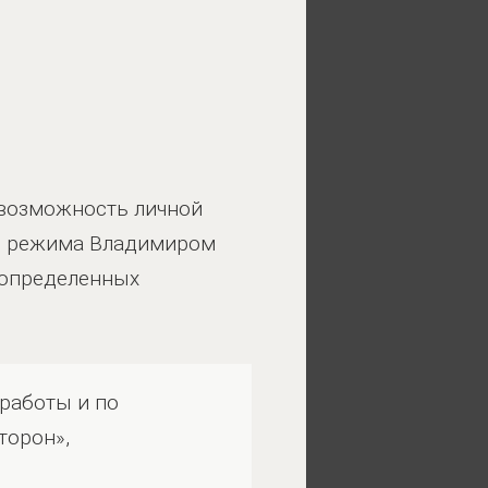
 возможность личной
о режима Владимиром
 определенных
 работы и по
торон»,