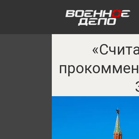
«Счит
прокоммен