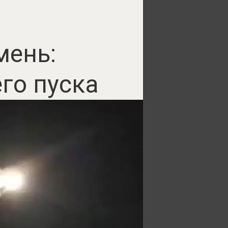
мень:
го пуска