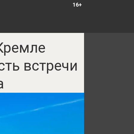
16+
Кремле
ть встречи
а