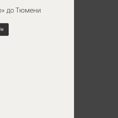
о» до Тюмени
le