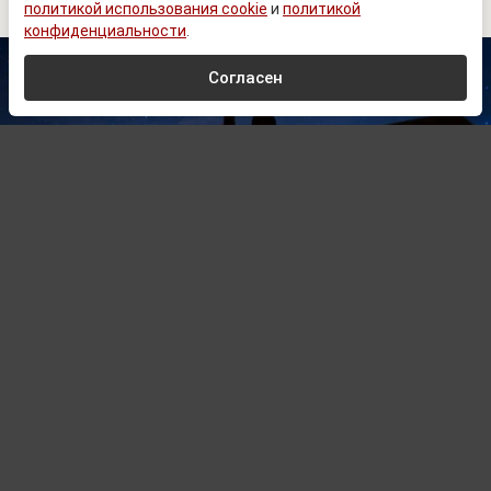
политикой использования cookie
и
политикой
конфиденциальности
.
Согласен
© Zеlеnskiу / Оfficiаl / Telegram
Автор:
Дмитрий Лукашев,
Редактор
09.08.2026 17:30
Оперштаб: в результате ночного удара
ВСУ по Белгороду погибли 5 мирных