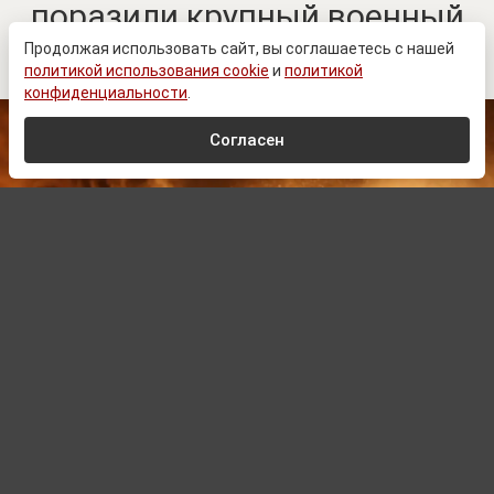
поразили крупный военный
завод в Житомире
Продолжая использовать сайт, вы соглашаетесь с нашей
политикой использования cookie
и
политикой
конфиденциальности
.
Согласен
© Zеlеnskiу / Оfficiаl / Telegram
Автор:
Дмитрий Лукашев,
Редактор
10.08.2026 07:59
Обновлено:
10.08.2026 07:59