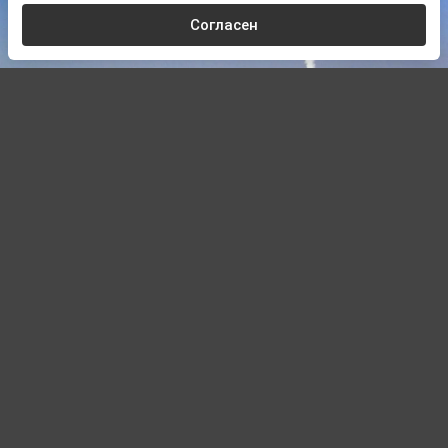
Согласен
©
Gpadilla81
,
CC BY-SA 4.0
, via Wikimedia Commons
Автор:
Дмитрий Лукашев,
Редактор
10.08.2026 04:58
NZZ: Киев закупит ракеты ATACMS и
другое американское оружие у Анкары