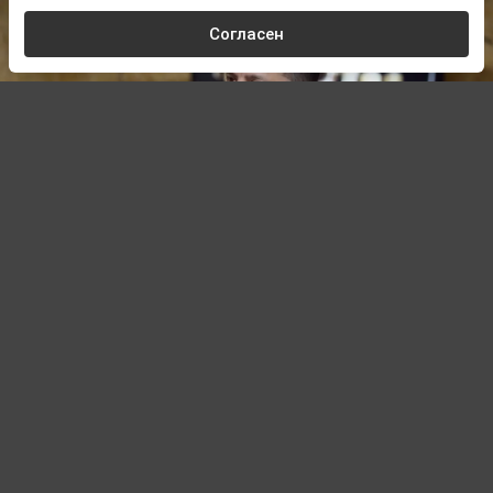
Согласен
www.prеsidеnt.gоv.uа
Автор:
Павел Шишкин,
Редактор
08.08.2026 20:00
Обновлено:
08.08.2026 20:00
Зеленский начал требовать от Запада
ракеты не только к системам ЗРК Patriot