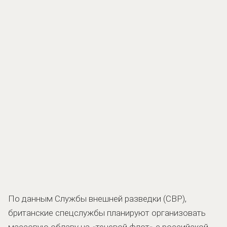
По данным Службы внешней разведки (СВР),
британские спецслужбы планируют организовать
массовую облаву на «теневой флот» с российской