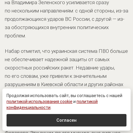
на Владимира Зеленского усиливается сразу
по нескольким направлениям: с одной стороны, из-за
продолжающихся ударов ВС России, с другой — из-
за обостряющихся внутренних политических
проблем.
Набар отметил, что украинская система ПВО больше
не обеспечивает надежной защиты от самых
скоростных российских ракет. Недавние удары,
по его словам, уже привели к значительным
разрушениям в Киевской области и других районах
Украины.
Продолжая использовать сайт, вы соглашаетесь с нашей
политикой использования cookie
и
политикой
Дополнительным фактором нестабильности
конфиденциальности
.
журналист назвал новые протесты с требованием
Согласен
вернуть бывшего министра обороны Михаила
Федорова. Эти акции, по его мнению, еще сильнее