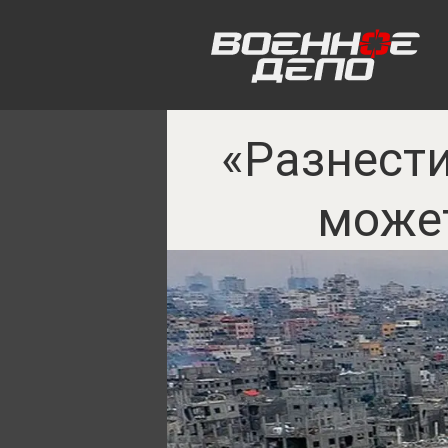
«Разнести
может