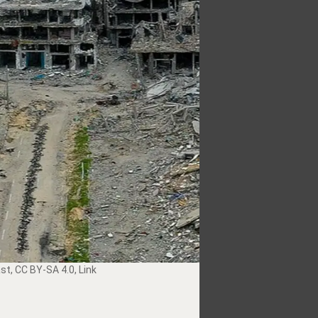
ast
,
CC BY-SA 4.0
,
Link