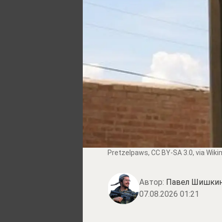
Pretzelpaws
,
CC BY-SA 3.0
, via Wi
Автор:
Павел Шишки
07.08.2026 01:21