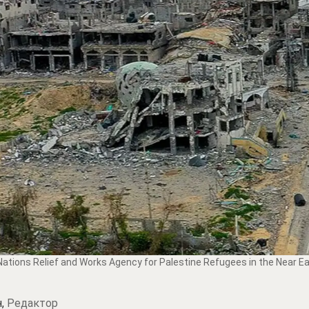
ations Relief and Works Agency for Palestine Refugees in the Near E
н,
Редактор