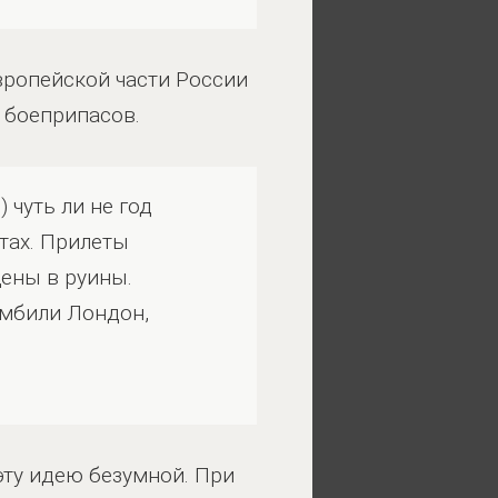
вропейской части России
т боеприпасов.
 чуть ли не год
стах. Прилеты
щены в руины.
омбили Лондон,
эту идею безумной. При