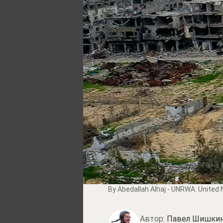
By Abedallah Alhaj -
UNRWA: United N
Автор:
Павел Шишки