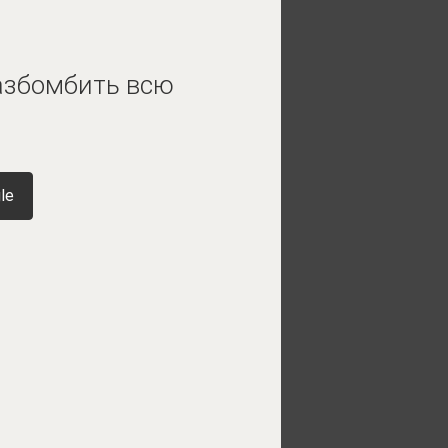
азбомбить всю
le