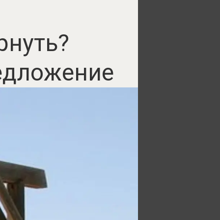
рнуть?
едложение