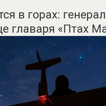
ся в горах: генера
е главаря «Птах М