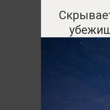
Скрывает
убежищ