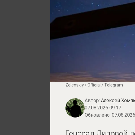
Zеlеnskiу / Оfficiаl / Telegram
Автор:
Алексей Хомя
07.08.2026 09:17
Обновлено:
07.08.2026
Генерал Липовой д