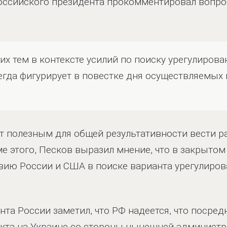
оссийского президента прокомментировал вопрос
х тем в контексте усилий по поиску урегулирован
сегда фигурирует в повестке дня осуществляемых 
ет полезным для общей результативности вести ра
е этого, Песков выразил мнение, что в закрыто
вию России и США в поиске варианта урегулиров
нта России заметил, что РФ надеется, что посред
икта на Украине со стороны нынешней администр