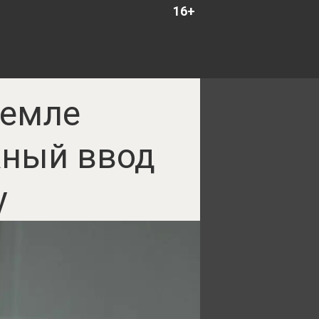
16+
ремле
ный ввод
у