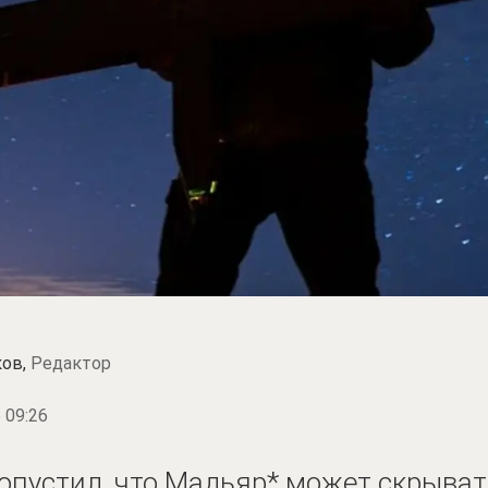
ков,
Редактор
 09:26
опустил, что Мадьяр* может скрыват