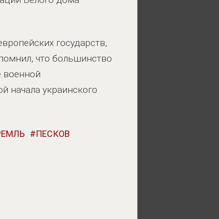
европейских государств,
апомнил, что большинство
е военной
й начала украинского
РЕМЛЬ
ПЕСКОВ