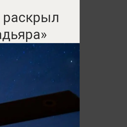
л раскрыл
адьяра»