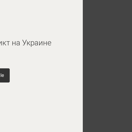
икт на Украине
le