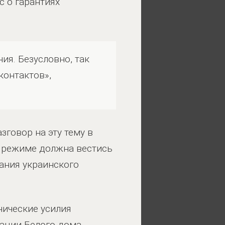
 о гарантиях
ия. Безусловно, так
контактов»,
зговор на эту тему в
м режиме должна вестись
ания украинского
нические усилия
ации Белого дома